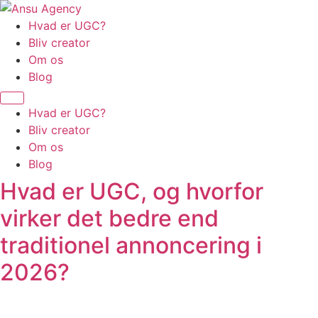
Videre
til
Hvad er UGC?
indhold
Bliv creator
Om os
Blog
Menu
Hvad er UGC?
Bliv creator
Om os
Blog
Hvad er UGC, og hvorfor
virker det bedre end
traditionel annoncering i
2026?